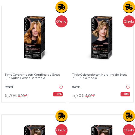
Oferta
Oferta
Tinte Colorante con Keratina de Syoss
Tinte Colorante con Keratina de Syoss
8_7 Rubio Dorado Caramelo
7_1 Rubio Medio
SYOSS
SYOSS
- 18%
- 18%
5,70€
5,70€
6,99€
6,99€
Oferta
Oferta