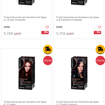
Tinte Colorante con Keratina de Syoss
Tinte Colorante con Keratina de Syoss
4_15 Gris Antracita
4_8 Castaño Chocolate
SYOSS
SYOSS
- 18%
- 18%
5,70€
5,70€
6,99€
6,99€
Oferta
Oferta
Tinte Colorante con Keratina de Syoss
Tinte Colorante con Keratina de Syoss
4_2 Caoba
3_3 Violín Intenso