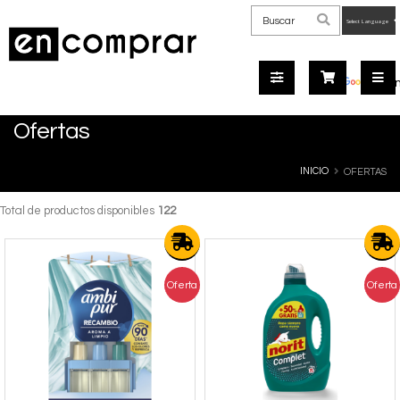
Powered
by
Tra
Ofertas
INICIO
OFERTAS
Total de productos disponibles
122
Oferta
Oferta