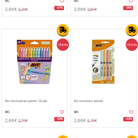
BIC
BIC
- 57%
- 54%
2,66€
2,66€
6,20€
5,80€
Oferta
Oferta
Bic rotuladores pastel 12uds.
Bic marcador pastel
BIC
BIC
- 53%
- 43%
2,66€
2,66€
5,70€
4,70€