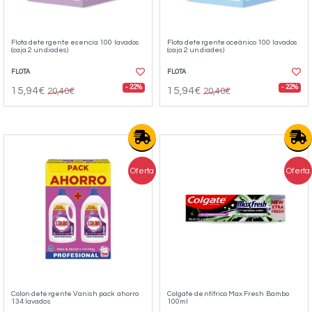
Flota detergente esencia 100 lavados
Flota detergente oceánico 100 lavados
(caja 2 undiades)
(caja 2 undiades)
FLOTA
FLOTA
- 22%
- 22%
15,94€
15,94€
20,40€
20,40€
Oferta
Oferta
Colon detergente Vanish pack ahorro
Colgate dentífrico Max Fresh Bambo
134 lavados
100ml