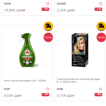
COLON
COLGATE
- 16%
- 21%
16,68€
2,30€
19,90€
2,90€
Oferta
Oferta
Tinte Colorante con Keratina de Syoss
Fairy Lavavajillas poder 3 en 1 500ml
8_11 Rubio Claro
FAIRY
SYOSS
- 33%
- 18%
4,00€
5,70€
5,99€
6,99€