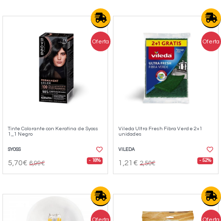
Oferta
Oferta
Tinte Colorante con Keratina de Syoss
Vileda Ultra Fresh Fibra Verde 2+1
1_1 Negro
unidades
SYOSS
VILEDA
- 18%
- 52%
5,70€
1,21€
6,99€
2,50€
Oferta
Oferta