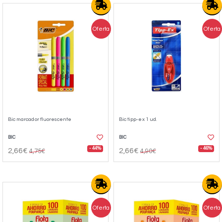
Oferta
Oferta
Bic marcador fluorescente
Bic tipp-ex 1 ud.
BIC
BIC
- 44%
- 46%
2,66€
2,66€
4,75€
4,90€
Oferta
Oferta