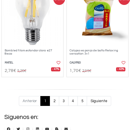
Bomb.led filam.estandar clara e27
Calypso esponja de baño Relaxing
8w.ca
sensation 3+1
MATEL
CALYPSO
- 47%
- 42%
2,78€
1,70€
5,20€
2,95€
Anterior
1
2
3
4
5
Siguiente
Síguenos en: