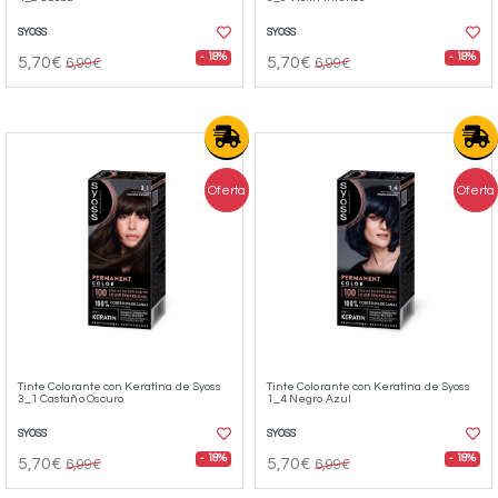
SYOSS
SYOSS
- 18%
- 18%
5,70€
5,70€
6,99€
6,99€
Oferta
Oferta
Tinte Colorante con Keratina de Syoss
Tinte Colorante con Keratina de Syoss
3_1 Castaño Oscuro
1_4 Negro Azul
SYOSS
SYOSS
- 18%
- 18%
5,70€
5,70€
6,99€
6,99€