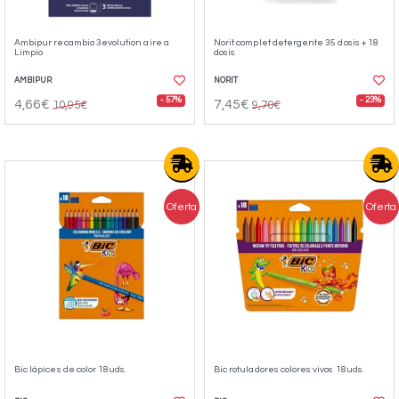
Ambipur recambio 3evolution aire a
Norit complet detergente 35 dosis + 18
Limpio
dosis
AMBIPUR
NORIT
- 57%
- 23%
4,66€
7,45€
10,95€
9,70€
Oferta
Oferta
Bic lápices de color 18uds.
Bic rotuladores colores vivos 18uds.