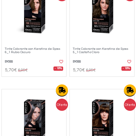
Tinte Colorante con Keratina de Syoss
Tinte Colorante con Keratina de Syoss
6_1 Rubio Oscuro
5_1 Castaño Claro
SYOSS
SYOSS
- 18%
- 18%
5,70€
5,70€
6,99€
6,99€
Oferta
Oferta