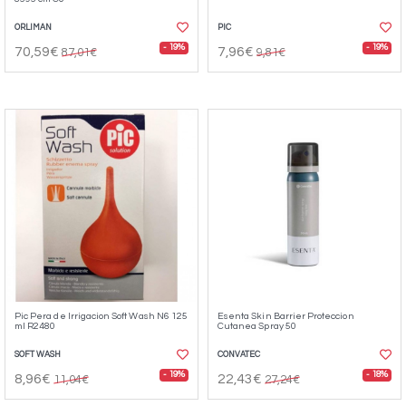
ORLIMAN
PIC
- 19%
- 19%
70,59€
7,96€
87,01€
9,81€
Pic Pera de Irrigacion Soft Wash N6 125
Esenta Skin Barrier Proteccion
ml R2480
Cutanea Spray 50
SOFT WASH
CONVATEC
- 19%
- 18%
8,96€
22,43€
11,04€
27,24€