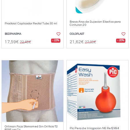
Brava Arco de Sujecion Elastico para
Proctoial Caplicador Rectal Tubo 30 ml
Cinturon 20
BSDPHARMA
COLOPLAST
- 22%
- 20%
17,59€
21,62€
22,48€
27,03€
Orliman Faja Stomamed Sin Orificio T2
Pic Pera de Irricgacion N6 Ref2494
8595 cm Co