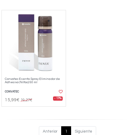
Convatec Esenta Spray Eliminador de
Adhesivo (Niltac) 50 ml
CONVATEC
- 17%
15,99€
19,27€
Anterior
1
Siguiente