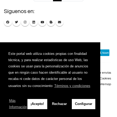
Síguenos en:
Este portal web utiliza cookies propias con finalidad
técnica, y para realizar estadísticas de uso Web, las
cookies se usan para la personalización de anuncios
que en ningún caso hacen identificable al usuario no
Contacto
Aviso Legal
Condiciones de compra
Política de envíos
recaba ni cede datos de carácter personal de los
Política de devolución
Política de Privacidad
Política de Cookies
Sitemap
usuarios sin su conocimiento
Términos y condiciones
© 2026 - Todos los derechos reservados.
Más
¡Acepto!
Rechazar
Configurar
Información