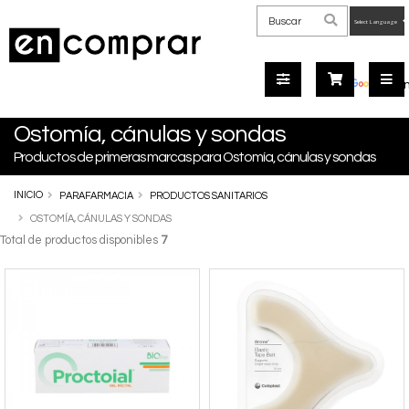
Powered
by
Tra
Ostomía, cánulas y sondas
Productos de primeras marcas para Ostomía, cánulas y sondas
INICIO
PARAFARMACIA
PRODUCTOS SANITARIOS
OSTOMÍA, CÁNULAS Y SONDAS
Total de productos disponibles
7