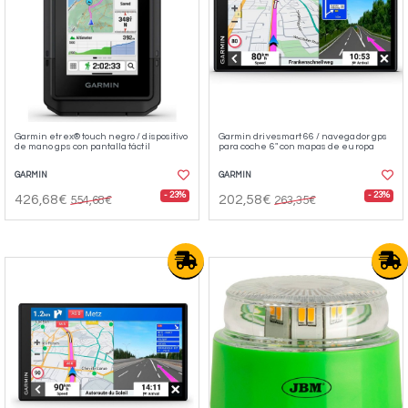
Garmin etrex® touch negro / dispositivo
Garmin drivesmart 66 / navegador gps
de mano gps con pantalla táctil
para coche 6" con mapas de europa
GARMIN
GARMIN
- 23%
- 23%
426,68€
202,58€
554,68€
263,35€