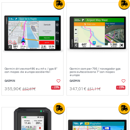
Garmin drivesmart 86 eu mt-s / gps 8"
Garmin camper 795 / navegador gps
con mapas de europa occidental
para autocaravana 7" con mapas
europa
GARMIN
GARMIN
- 23%
- 23%
355,90€
347,01€
462,67€
451,11€