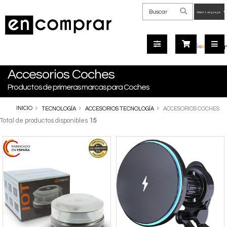
Powered
by
Tra
Accesorios Coches
Productos de primeras marcas para Coches
INICIO
TECNOLOGÍA
ACCESORIOS TECNOLOGÍA
ACCESORIOS COCHES
Total de productos disponibles
15