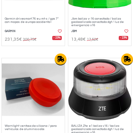
Garmin drivesmart 76 eu mt-s / gps 7"
Jbm baliza v-16 conectada / baliza
con mapas de europa occidental
geolocalizada conectada dgt / luz de
emergencia v16
GARMIN
JBM
- 23%
- 23%
231,35€
13,48€
300,75€
17,52€
Warnlight ventosa de silicona / para
BALIZA Zte e1 baliza v16 / baliza
vehículos de aluminio o abs
geolocalizada conectada dgt / luz de
emergencia v16