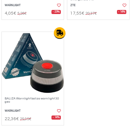
WARNLIGHT
ZTE
- 23%
- 14%
4,05€
17,55€
5,26€
20,37€
BALIZA Warnlight baliza warnlight 3.0
geo
WARNLIGHT
- 14%
22,36€
25,95€