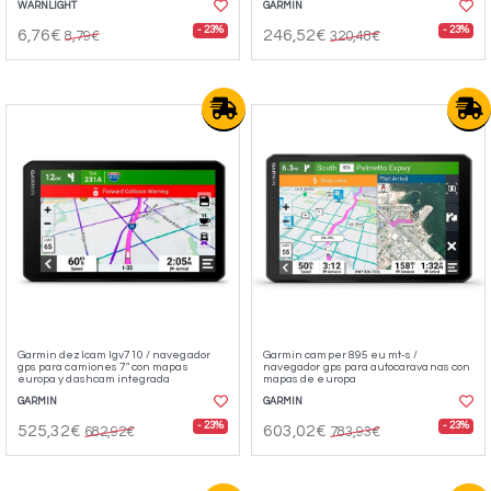
WARNLIGHT
GARMIN
- 23%
- 23%
6,76€
246,52€
8,79€
320,48€
Garmin dezlcam lgv710 / navegador
Garmin camper 895 eu mt-s /
gps para camiones 7" con mapas
navegador gps para autocaravanas con
europa y dashcam integrada
mapas de europa
GARMIN
GARMIN
- 23%
- 23%
525,32€
603,02€
682,92€
783,93€