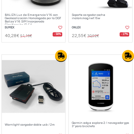
BALIZA Luz de Emergencia V16 con
Soporte cargador coche
Geolocalización Homologada por la DGT
inalam.magnet.15w
Baliza V16 SIM Incorporada
Clasificación IP-54
SUMEX
ONLEX
- 56%
- 27%
40,28€
22,55€
91,16€
30,92€
Garmin edge explore 2 / navegador gps
Warnlight cargador doble usb / 2m
3" para bicicleta