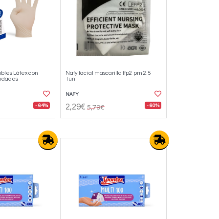
bles Látex con
Nafy facial mascarilla ffp2 pm 2.5
unidades
1un
NAFY
- 64%
- 60%
2,29€
5,79€