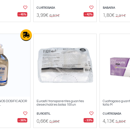
CUATROGASA
BABARIA
- 45%
- 42%
3,99€
1,80€
6,83€
2,91€
NOS DOSIFICADOR
Eurostil transparentes guantes
Cuatrogasa guante
L
desechables bolsa 100un
talla M
EUROSTIL
CUATROGASA
- 36%
- 33%
0,66€
4,13€
0,98€
5,80€