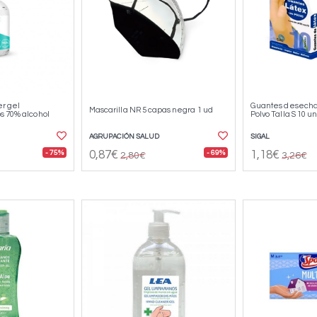
er gel
Guantes desecha
Mascarilla NR 5 capas negra 1 ud
s 70% alcohol
Polvo Talla S 10 
AGRUPACIÓN SALUD
SIGAL
- 75%
- 69%
0,87€
1,18€
2,80€
3,26€