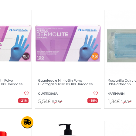
Sin Polvo
Guantes de Nitrilo Sin Polvo
Mascarilla Quirur
l 100 Unidades
Cuatrogasa Talla XS 100 Unidades
Uds Hartmann
CUATROGASA
HARTMANN
- 21%
- 18%
5,54€
1,34€
6,78€
1,63€