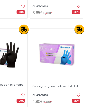
CUATROGASA
- 38%
- 38%
3,65€
5,90€
s de nitrilo negro
Cuatrogasa guantes de nitrilo talla L
CUATROGASA
- 29%
- 28%
4,80€
6,68€