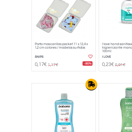
Porta mascarillas pocket 11 x 12,4 x
I love hand sanitiss
1,2 cm colores / modelos surtidos
higienizante mano
100ml
SNIPS
I LOVE
- 85%
0,17€
0,23€
1,17€
0,91€