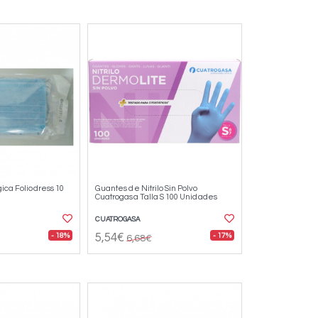
gica Foliodress 10
Guantes de Nitrilo Sin Polvo
Cuatrogasa Talla S 100 Unidades
CUATROGASA
- 18%
- 17%
5,54€
6,68€