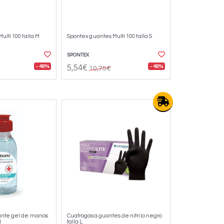
ulti 100 talla M
Spontex guantes Multi 100 talla S
SPONTEX
- 48%
- 48%
5,54€
10,75€
ante gel de manos
Cuatrogasa guantes de nitrilo negro
l
talla L