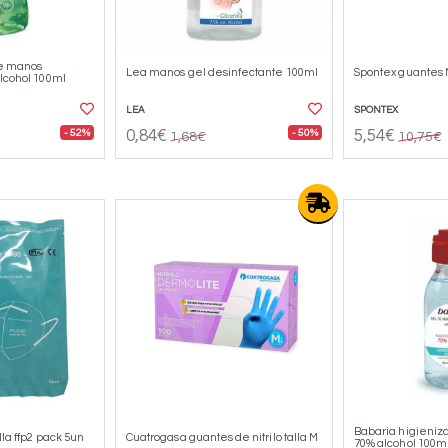
de manos
Lea manos gel desinfectante 100ml
Spontex guantes M
lcohol 100ml
LEA
SPONTEX
- 52%
- 50%
0,84€
5,54€
1,68€
10,75€
Babaria higieniz
lla ffp2 pack 5un
Cuatrogasa guantes de nitrilo talla M
70% alcohol 100m