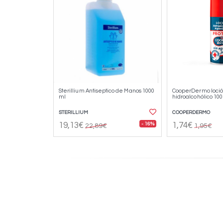
Sterillium Antiseptico de Manos 1000
CooperDermo loció
ml
hidroalcohólico 100
STERILLIUM
COOPERDERMO
- 16%
19,13€
1,74€
22,89€
1,95€