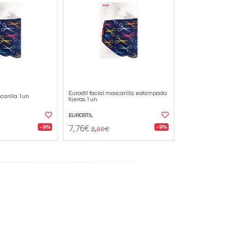
Eurostil facial mascarilla estampado
scarilla 1un
tijeras 1un
EUROSTIL
- 9%
- 9%
7,76€
8,50€