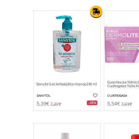
Guantes de Nitrilo 
Sanytol Gel Antiséptico manos 250 ml
Cuatrogasa Talla X
SANYTOL
CUATROGASA
- 25%
5,39€
5,54€
7,22€
7,03€