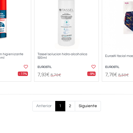
n higienizante
Tassel solucion hidro-alcoholica
Eurostil facial ma
 ml
500ml
EUROSTIL
EUROSTIL
- 11%
- 9%
7,93€
7,76€
8,70€
8,50€
Anterior
1
2
Siguiente