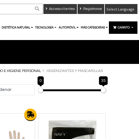
Acceso clientes
Registrarse
Powered by
Translate
DIETÉTICA NATURAL
TECNOLOGÍA
AUTOMÓVIL
MÁS CATEGORÍAS
CARRITO
O E HIGIENE PERSONAL
HIGIENIZANTES Y MASCARILLAS
0
35
denar