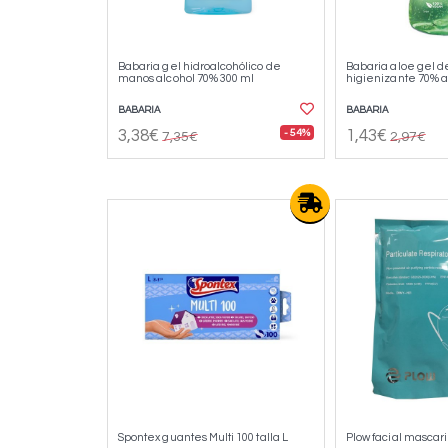
Babaria gel hidroalcohólico de
Babaria aloe gel 
manos alcohol 70% 300 ml
higienizante 70% a
BABARIA
BABARIA
- 54%
3,38€
1,43€
7,35€
2,97€
Spontex guantes Multi 100 talla L
Plow facial mascari