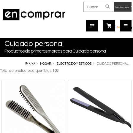
Powered
by
Tra
Cuidado personal
Productos de primeras marcas para Cuidado personal
INICIO
HOGAR
ELECTRODOMÉSTICOS
CUIDADO PERSONAL
Total de productos disponibles
108