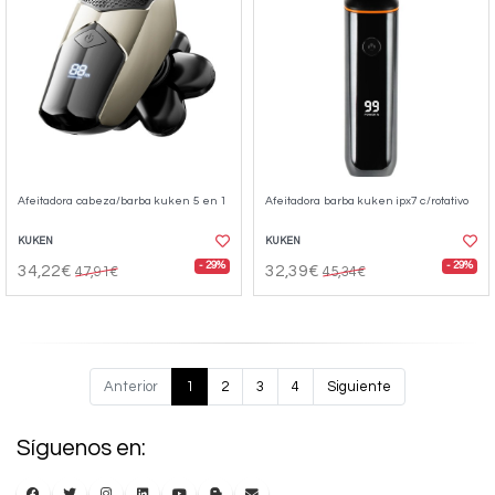
Afeitadora cabeza/barba kuken 5 en 1
Afeitadora barba kuken ipx7 c/rotativo
KUKEN
KUKEN
- 29%
- 29%
34,22€
32,39€
47,91€
45,34€
Anterior
1
2
3
4
Siguiente
Síguenos en: