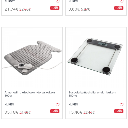
EUROSTIL
KUKEN
- 32%
- 32%
21,74€
3,60€
32,00€
5,27€
Almohadilla elect.cervi-dorsa.kuken
Bascula baño digital cristal kuken
100w
180kg
KUKEN
KUKEN
- 31%
- 31%
35,18€
15,46€
51,08€
22,45€