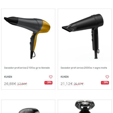
Secador prof.ionico 2100w. gris/dorado
Secador prof. ionico 2000w. negro mate
KUKEN
KUKEN
- 29%
- 29%
26,88€
21,12€
37,64€
29,57€