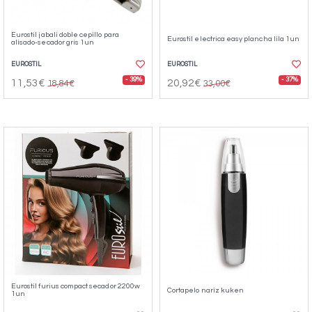
Eurostil jabali doble cepillo para
Eurostil electrica easy plancha lila 1un
alisado-secador gris 1un
EUROSTIL
EUROSTIL
- 39%
- 37%
11,53€
20,92€
18,84€
33,00€
Eurostil furius compact secador 2200w
Cortapelo nariz kuken
1un