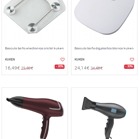
Bascula baño electronica cristal kuken
Bascula baño dig.plastico blanca kuken
KUKEN
KUKEN
- 30%
- 30%
16,49€
24,14€
23,69€
34,68€