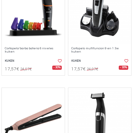
Cortapelo/barba bateria 6 niveles
Cortapelo multifuncion 9 en 1 3w
kuken
kuken
KUKEN
KUKEN
- 30%
- 30%
17,57€
17,57€
24,97€
24,97€