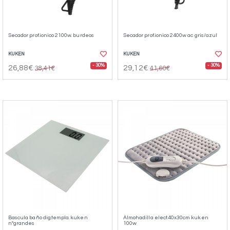
Secador prof.ionico 2100w. burdeos
Secador prof.ionico 2400w ac gris/azul
KUKEN
KUKEN
- 30%
- 30%
26,88€
29,12€
38,41€
41,60€
Bascula baño dig.templa. kuken
Almohadilla elect.40x30cm kuken
nºgrandes
100w