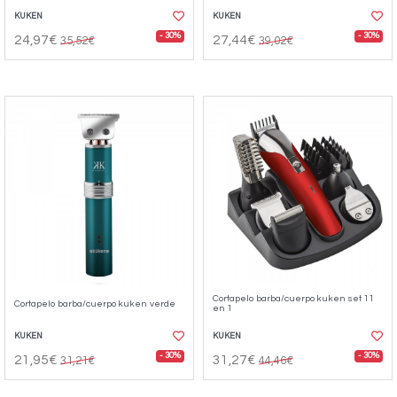
KUKEN
KUKEN
- 30%
- 30%
24,97€
27,44€
35,52€
39,02€
Cortapelo barba/cuerpo kuken set 11
Cortapelo barba/cuerpo kuken verde
en 1
KUKEN
KUKEN
- 30%
- 30%
21,95€
31,27€
31,21€
44,46€