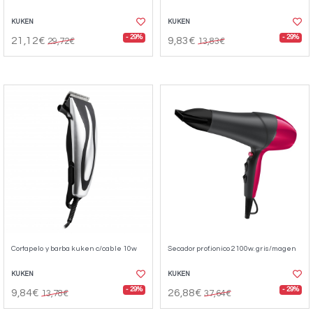
KUKEN
KUKEN
- 29%
- 29%
21,12€
9,83€
29,72€
13,83€
Cortapelo y barba kuken c/cable 10w
Secador prof.ionico 2100w. gris/magen
KUKEN
KUKEN
- 29%
- 29%
9,84€
26,88€
13,78€
37,64€