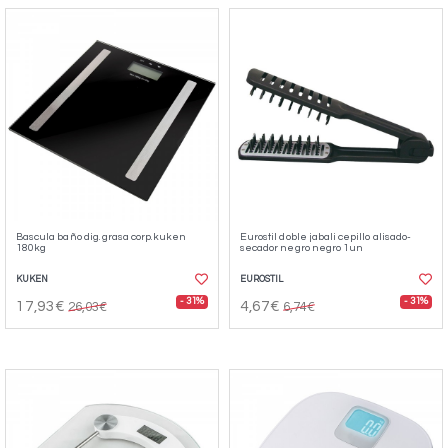
Bascula baño dig. grasa corp.kuken
Eurostil doble jabali cepillo alisado-
180kg
secador negro negro 1un
KUKEN
EUROSTIL
- 31%
- 31%
17,93€
4,67€
26,03€
6,74€