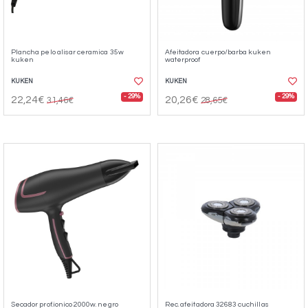
Plancha pelo alisar ceramica 35w
Afeitadora cuerpo/barba kuken
kuken
waterproof
KUKEN
KUKEN
- 29%
- 29%
22,24€
20,26€
31,46€
28,65€
Secador prof.ionico 2000w. negro
Rec. afeitadora 32683 cuchillas