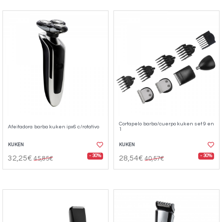
Cortapelo barba/cuerpo kuken set 9 en
Afeitadora barba kuken ipx6 c/rotativo
1
KUKEN
KUKEN
- 30%
- 30%
32,25€
28,54€
45,85€
40,57€