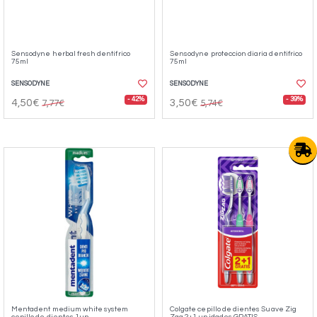
Sensodyne herbal fresh dentifrico
Sensodyne proteccion diaria dentifrico
75ml
75ml
SENSODYNE
SENSODYNE
- 42%
- 39%
4,50€
3,50€
7,77€
5,74€
Mentadent medium white system
Colgate cepillo de dientes Suave Zig
cepillo de dientes 1un
Zag 2+1 unidades GRATIS