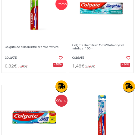
Promo
Colgate dentífrico MaxWhite crystal
Colgate cepillo dental premier white
mint gel 100ml
COLGATE
COLGATE
- 55%
- 54%
0,82€
1,48€
1,80€
3,20€
Oferta