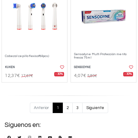
Sensodyne Multi Protección menta
Cabezal cepillo flexisoft(4pcs.)
fresca 75ml
KUKEN
SENSODYNE
- 30%
- 30%
12,37€
4,07€
17,67€
5,80€
Anterior
1
2
3
Siguiente
Síguenos en: