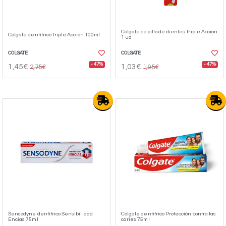
Colgate cepillo de dientes Triple Acción
Colgate dentífrico Triple Acción 100ml
1 ud
COLGATE
COLGATE
- 47%
- 47%
1,45€
1,03€
2,75€
1,95€
Sensodyne dentífrico Sensibilidad
Colgate dentifrico Protección contra las
Encias 75ml
caries 75ml