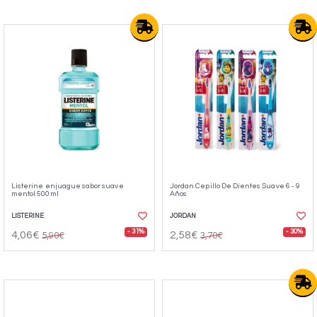
Listerine enjuague sabor suave
Jordan Cepillo De Dientes Suave 6 - 9
mentol 500ml
Años
LISTERINE
JORDAN
- 31%
- 30%
4,06€
2,58€
5,90€
3,70€