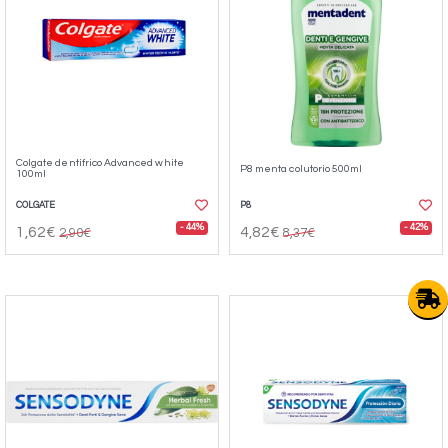
Colgate dentífrico Advanced white
P8 menta colutorio 500ml
100ml
COLGATE
P8
- 44%
- 42%
1,62€
4,82€
2,90€
8,37€