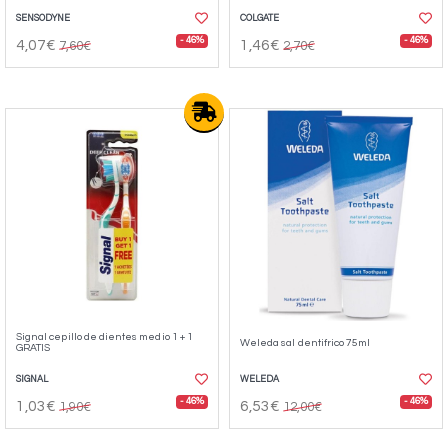
SENSODYNE
COLGATE
- 46%
- 46%
4,07€
1,46€
7,60€
2,70€
Signal cepillo de dientes medio 1 + 1
Weleda sal dentifrico 75ml
GRATIS
SIGNAL
WELEDA
- 46%
- 46%
1,03€
6,53€
1,90€
12,00€