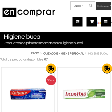
Powered
by
Tra
Higiene bucal
Productos de primeras marcas para Higiene bucal
INICIO
CUIDADO E HIGIENE PERSONAL
HIGIENE BUCAL
Total de productos disponibles
67
Oferta