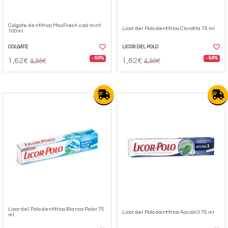
Colgate dentífrico MaxFresh cool mint
Licor del Polo dentífrico Clorofila 75 ml
100ml
COLGATE
LICOR DEL POLO
- 64%
- 64%
1,62€
1,62€
4,55€
4,50€
Licor del Polo dentí­frico Blanco Polar 75
Licor del Polo dentífrico Acción3 75 ml
ml