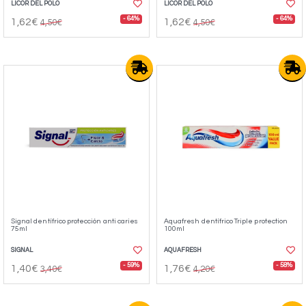
LICOR DEL POLO
LICOR DEL POLO
- 64%
- 64%
1,62€
1,62€
4,50€
4,50€
Signal dentífrico protección anti caries
Aquafresh dentífrico Triple protection
75ml
100ml
SIGNAL
AQUAFRESH
- 59%
- 58%
1,40€
1,76€
3,40€
4,20€