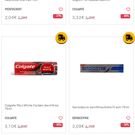
MENTADENT
COLGATE
- 37%
- 36%
2,04€
3,32€
3,24€
5,20€
Colgate Max White Carbón dentífrico
Sensodyne dentífrico Extra Fresh 75ml
75ml
COLGATE
SENSODYNE
- 35%
- 34%
3,10€
3,09€
4,80€
4,70€