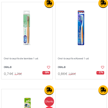
Oral-b cepillo de bamboo 1 ud.
Oral-b cepillo eXceed 1 ud.
ORAL-B
ORAL-B
- 58%
- 57%
0,74€
0,86€
1,75€
1,99€
Oferta