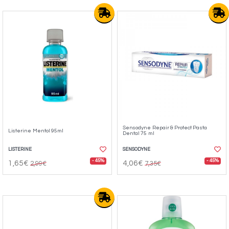
Sensodyne Repair & Protect Pasta
Listerine Mentol 95ml
Dental 75 ml
LISTERINE
SENSODYNE
- 45%
- 45%
1,65€
4,06€
2,99€
7,35€