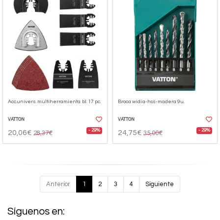
Acc.univers. multiherramienta bl. 17 pc.
Broca widia-hss-madera 9u.
VATTON
VATTON
- 29%
- 29%
20,06€
24,75€
28,37€
35,00€
Anterior
1
2
3
4
Siguiente
Síguenos en: