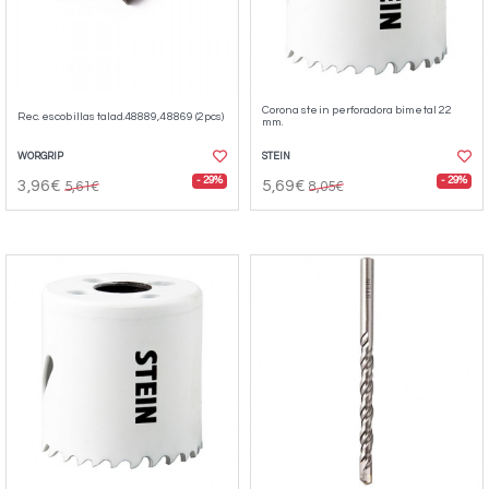
Corona stein perforadora bimetal 22
Rec. escobillas talad.48889,48869 (2pcs)
mm.
WORGRIP
STEIN
- 29%
- 29%
3,96€
5,69€
5,61€
8,05€