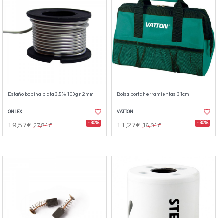
Estaño bobina plata 3,5% 100gr. 2mm.
Bolsa portaherramientas 31cm
ONLEX
VATTON
- 30%
- 30%
19,57€
11,27€
27,81€
16,01€