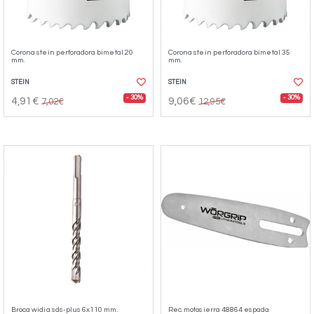
Corona stein perforadora bimetal 20
Corona stein perforadora bimetal 35
mm.
mm.
STEIN
STEIN
- 30%
- 30%
4,91€
9,06€
7,02€
12,95€
Broca widia sds-plus 6x110 mm.
Rec. motosierra 48864 espada