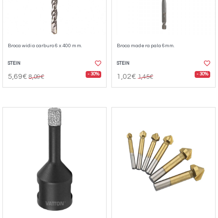
Broca widia carburo 6 x 400 mm.
Broca madera pala 6mm.
STEIN
STEIN
- 30%
- 30%
5,69€
1,02€
8,09€
1,45€