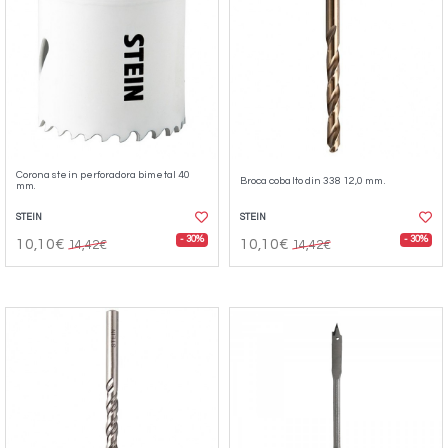
Corona stein perforadora bimetal 40
Broca cobalto din 338 12,0 mm.
mm.
STEIN
STEIN
- 30%
- 30%
10,10€
10,10€
14,42€
14,42€