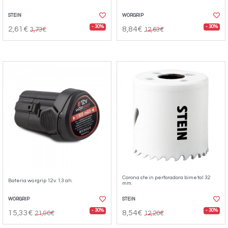
STEIN
WORGRIP
- 30%
- 30%
2,61€
8,84€
3,73€
12,63€
Corona stein perforadora bimetal 32
Bateria worgrip 12v. 1.3 ah.
mm.
WORGRIP
STEIN
- 30%
- 30%
15,33€
8,54€
21,90€
12,20€