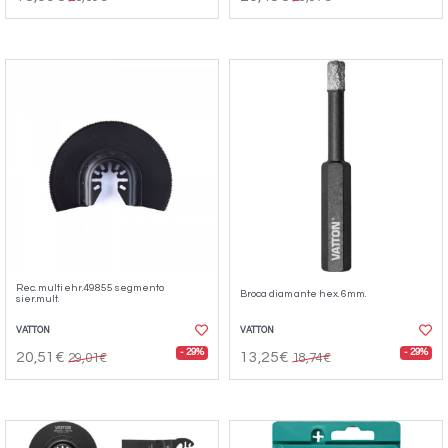
Rec. multiehr.49855 segmento
Broca diamante hex. 6mm.
sier.mult.
VATTON
VATTON
- 29%
- 29%
20,51€
13,25€
29,01€
18,74€