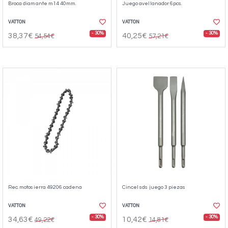
Broca diamante m14 40mm.
Juego avellanador 6pcs.
VATTON
VATTON
- 30%
- 30%
38,37€
40,25€
54,54€
57,21€
Rec. motosierra 49206 cadena
Cincel sds juego 3 piezas
VATTON
VATTON
- 30%
- 30%
34,63€
10,42€
49,22€
14,81€