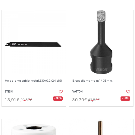
Hoja sierra sable metal 230x0.9x24(bl.5)
Broca diamante m14 35mm.
STEIN
VATTON
- 30%
- 30%
13,91€
30,70€
19,87€
43,85€