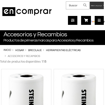
Powered
by
Tra
Accesorios y Recambios
Productos de primeras marcas para Accesorios y Recambios
INICIO
HOGAR
BRICOLAJE
HERRAMIENTAS ELÉCTRICAS
ACCESORIOS Y RECAMBIOS
Total de productos disponibles
115