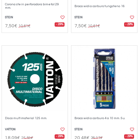
Corona stein perforadora bimetal 29
Broca widia carburo tungsteno 16
mm.
STEIN
STEIN
- 29%
- 29%
7,50€
7,50€
10,61€
10,61€
Disco multimaterial 125 mm.
Broca widia carburo 4 a 10 mm. 5u.
VATTON
STEIN
- 29%
- 29%
18,09€
20,48€
25,59€
28,97€