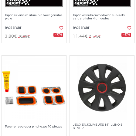
Tapones válvula aluminio hexagonales
Tapón válvula cromado con cubierta
plata
verde. blister 4 unidades
RACE SPORT
RACE SPORT
- 77%
- 47%
3,88€
11,44€
16,89€
21,75€
JEUX ENJOLIVEURS 14" ILLINOIS
Parche reparador pinchazos 10 piezas
SILVER