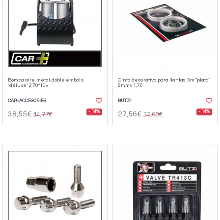
Bomba aire metal. doble embolo
Cinta decorativa para llantas 3m "plata"
"deluxe" 270º tüv
5mmx 1,70
CAR+ACCESORIES
BUTZI
- 14%
- 14%
38,55€
27,56€
44,77€
32,00€