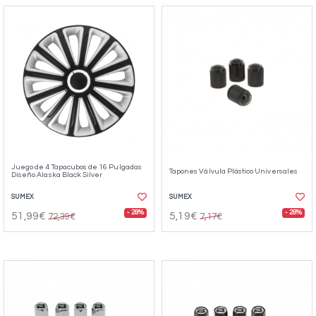
Juego de 4 Tapacubos de 16 Pulgadas
Tapones Válvula Plástico Universales
Diseño Alaska Black Silver
SUMEX
SUMEX
- 28%
- 28%
51,99€
5,19€
72,39€
7,17€