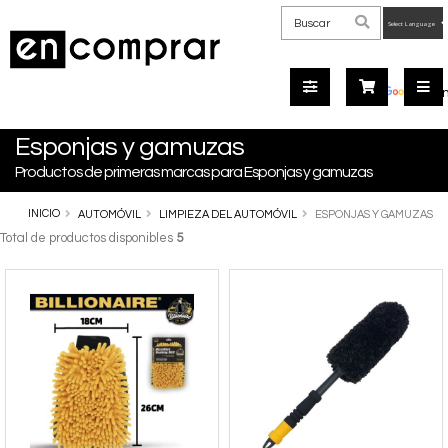
Powered
by
Tra
Esponjas y gamuzas
Productos de primeras marcas para Esponjas y gamuzas
INICIO
AUTOMÓVIL
LIMPIEZA DEL AUTOMÓVIL
ESPONJAS Y GAMUZAS
Total de productos disponibles
5