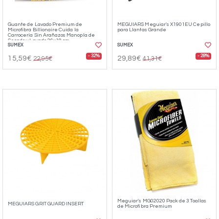
Guante de Lavado Premium de
MEGUIARS Meguiar's X1901EU Cepillo
Microfibra Billionaire Cuida la
para Llantas Grande
Carrocería Sin Arañazos Manopla de
Secado y Lavado 26x18 cm
SUMEX
SUMEX
- 32%
- 28%
15,59€
29,89€
22,95€
41,31€
Meguiar's MG02020 Pack de 3 Toallas
MEGUIARS GRIT GUARD INSERT
de Microfibra Premium