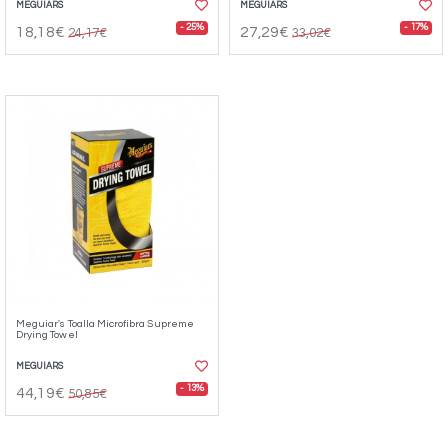
MEGUIARS
MEGUIARS
- 25%
- 17%
18,18€
27,29€
24,17€
33,02€
Meguiar's Toalla Microfibra Supreme
Drying Towel
MEGUIARS
- 13%
44,19€
50,85€