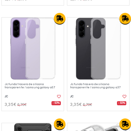
Jc funda trasera de silicona
Jc funda trasera de silicona
transparente / samsung galaxy a57
transparente / samsung galaxy a37
JC
JC
- 50%
- 50%
3,35€
3,35€
6,70€
6,70€