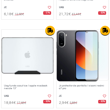
JC
UAG
- 51%
- 50%
6,18€
21,72€
12,58€
43,44€
Uag funda scout ice / apple macbook
Jc protector de pantalla / xiaomi redmi
neo de 13"
a7 pro
UAG
JC
- 50%
- 50%
18,84€
2,94€
37,68€
5,88€