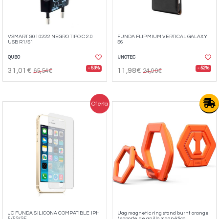
VSMART G010222 NEGRO TIPO C 2.0
FUNDA FLIPMIUM VERTICAL GALAXY
USB R1/S1
S6
QUBO
UNOTEC
- 53%
- 52%
31,01€
11,98€
65,54€
24,90€
Oferta
JC FUNDA SILICONA COMPATIBLE IPH
Uag magnetic ring stand burnt orange
5/5S/SE
/ soporte de anillo magnético