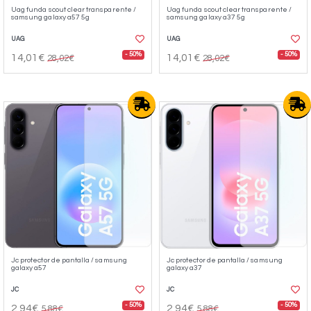
Uag funda scout clear transparente /
Uag funda scout clear transparente /
samsung galaxy a57 5g
samsung galaxy a37 5g
UAG
UAG
- 50%
- 50%
14,01€
14,01€
28,02€
28,02€
Jc protector de pantalla / samsung
Jc protector de pantalla / samsung
galaxy a57
galaxy a37
JC
JC
- 50%
- 50%
2,94€
2,94€
5,88€
5,88€