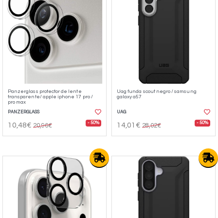
Panzerglass protector de lente⁣
Uag funda scout negro / samsung
transparente/ apple iphone 17 pro /
galaxy a57
pro max
PANZERGLASS
UAG
- 50%
- 50%
10,48€
14,01€
20,96€
28,02€