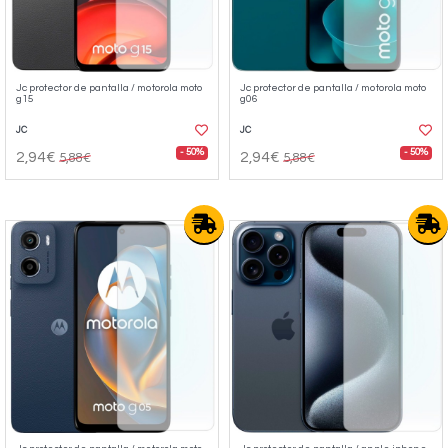
Jc protector de pantalla / motorola moto
Jc protector de pantalla / motorola moto
g15
g06
JC
JC
- 50%
- 50%
2,94€
2,94€
5,88€
5,88€