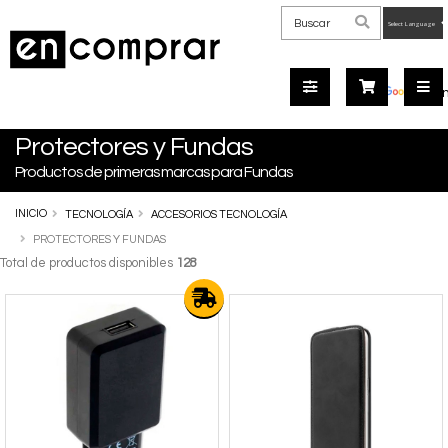
Powered
by
Tra
Protectores y Fundas
Productos de primeras marcas para Fundas
INICIO
TECNOLOGÍA
ACCESORIOS TECNOLOGÍA
PROTECTORES Y FUNDAS
Total de productos disponibles
128