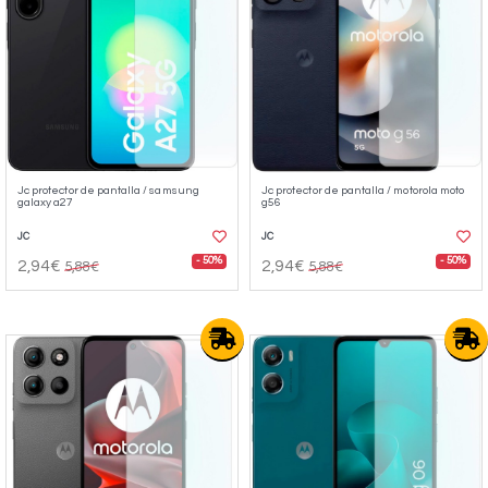
Jc protector de pantalla / samsung
Jc protector de pantalla / motorola moto
galaxy a27
g56
JC
JC
- 50%
- 50%
2,94€
2,94€
5,88€
5,88€