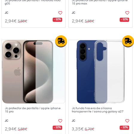
Jc protector de pantalla / motorola moto
Jc protector de pantalla / apple iphone
g05
15 pro max
JC
JC
- 50%
- 50%
2,94€
2,94€
5,88€
5,88€
Jc protector de pantalla / apple iphone
Jc funda trasera de silicona
15 pro
transparente / samsung galaxy a27
JC
JC
- 50%
- 50%
2,94€
3,35€
5,88€
6,70€