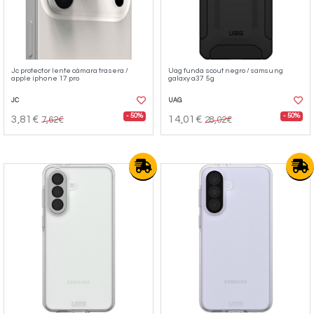
Jc protector lente cámara trasera /
Uag funda scout negro / samsung
apple iphone 17 pro
galaxy a37 5g
JC
UAG
- 50%
- 50%
3,81€
14,01€
7,62€
28,02€