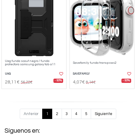
Uag funda scout negro / funda
Savefamily funda transp sw+2
protectora samsung galaxy tab a11
UAG
SAVEFAMILY
- 50%
- 50%
28,11€
4,07€
56,22€
8,14€
Anterior
1
2
3
4
5
Siguiente
Síguenos en: