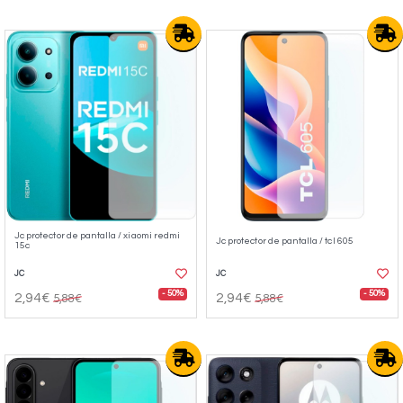
Jc protector de pantalla / xiaomi redmi
Jc protector de pantalla / tcl 605
15c
JC
JC
- 50%
- 50%
2,94€
2,94€
5,88€
5,88€