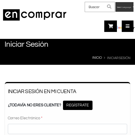
Powered
by
Tra
Iniciar Sesión
INICIO
INICIAR SESIÓN
INICIAR SESIÓN EN MI CUENTA
¿TODAVÍA NO ERES CLIENTE?
REGÍSTRATE
Correo Electrónico
*