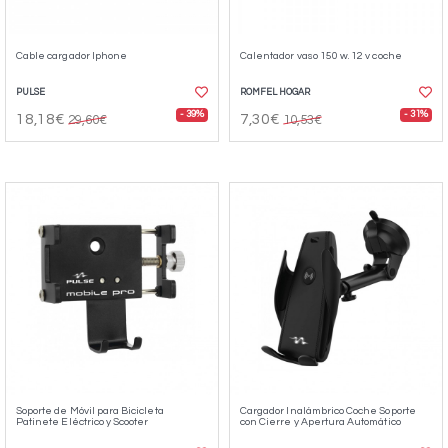
Cable cargador Iphone
Calentador vaso 150 w. 12 v coche
PULSE
ROMFEL HOGAR
- 39%
- 31%
18,18€
7,30€
29,60€
10,53€
Soporte de Móvil para Bicicleta
Cargador Inalámbrico Coche Soporte
Patinete Eléctrico y Scooter
con Cierre y Apertura Automático