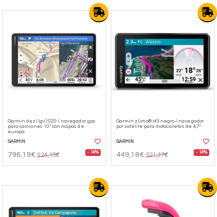
Garmin dezl lgv1020 / navegador gps
Garmin zūmo® xt3 negro / navegador
para camiones 10" con mapas de
por satélite para motocicletas de 4,7″
europa
GARMIN
GARMIN
- 14%
- 14%
796,19€
449,18€
924,15€
521,37€