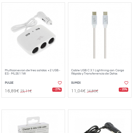
Multiconexion de tres salidas + 2 USB -
Cable USB C 3.1 Lightning con Carga
ES - MLS511W
Rápida y Transferencia de Datos
PULSE
SUMEX
- 27%
- 25%
16,89€
11,04€
23,11€
14,80€