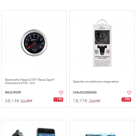
Tacómetro Negro 270º "Race Sport"
Soporte smartphone magnetico
Diámetro 52Mm. 12V.
RACE SPORT
CAR+ACCESORIES
- 11%
- 10%
38,14€
18,77€
43,09€
20,96€