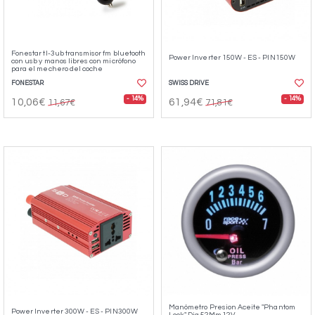
Fonestar tl-3ub transmisor fm bluetooth
Power Inverter 150W - ES - PIN150W
con usb y manos libres con micrófono
para el mechero del coche
FONESTAR
SWISS DRIVE
- 14%
- 14%
10,06€
61,94€
11,67€
71,81€
Manómetro Presion Aceite "Phantom
Power Inverter 300W - ES - PIN300W
Look" Dia.52Mm.12V.