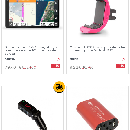
Garmin camper 1095 / navegador gps
Muvit muchl0049 rosa soporte de coche
para autocaravana 10" con mapas de
universal para móvil hasta 5.7''
europa
GARMIN
MUVIT
- 14%
- 14%
797,01€
9,22€
925,10€
10,70€