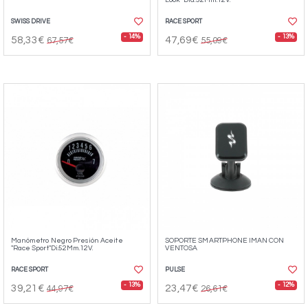
SWISS DRIVE
RACE SPORT
- 14%
- 13%
58,33€
47,69€
67,57€
55,09€
Manómetro Negro Presión Aceite
SOPORTE SMARTPHONE IMAN CON
"Race Sport"Di.52Mm.12V.
VENTOSA
RACE SPORT
PULSE
- 13%
- 12%
39,21€
23,47€
44,97€
26,61€