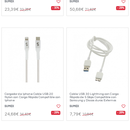
SUMEX
SUMEX
- 30%
- 29%
23,39€
50,68€
33,28€
71,62€
Cargador de Iphone Cable USB 2.0
Cable USB 3.0 Lightning con Carga
Nylon con Carga Rápida Compatible con
Rápida de 5 Gbps Compatible con
Iphone
Samsung y Discos duros Externos
SUMEX
SUMEX
- 29%
- 28%
24,68€
7,79€
34,63€
10,84€