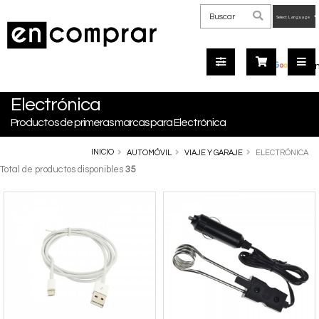
Powered
by
Tra
Electrónica
Productos de primeras marcas para Electrónica
INICIO
AUTOMÓVIL
VIAJE Y GARAJE
ELECTRÓNICA
Total de productos disponibles
35