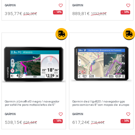
GARMIN
GARMIN
- 14%
- 14%
395,77€
889,81€
459,38€
1032,82€
Garmin zūmo® xt3 negro / navegador
Garmin dezl lgv820 / navegador gps
por satélite para motocicletas de 6″
para camiones 8" con mapas de europa
GARMIN
GARMIN
- 14%
- 14%
538,15€
617,24€
624,64€
716,44€