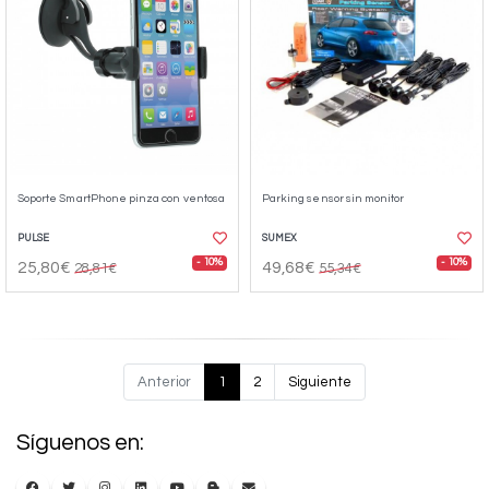
Soporte SmartPhone pinza con ventosa
Parking sensor sin monitor
PULSE
SUMEX
- 10%
- 10%
25,80€
49,68€
28,81€
55,34€
Anterior
1
2
Siguiente
Síguenos en: