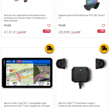
Sensor de aparcamiento delantero,
Soporte para Smartphone PULSE Smart
anticolisión sonoro, fácil instalación y
VI
alta calidad
PULSE
PULSE
- 21%
- 14%
41,61€
28,68€
52,85€
33,48€
Garmin dezl lgv720 / navegador gps
Garmin dēzl™ dualview negro /
para camiones 7" con mapas de europa
sistema de cámaras para camiones