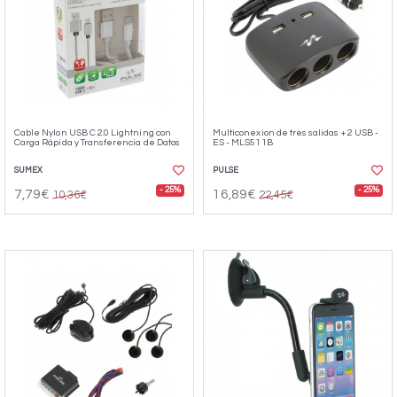
Cable Nylon USB C 2.0 Lightning con
Multiconexion de tres salidas + 2 USB -
Carga Rápida y Transferencia de Datos
ES - MLS511B
SUMEX
PULSE
- 25%
- 25%
7,79€
16,89€
10,36€
22,45€