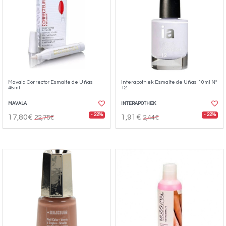
Mavala Corrector Esmalte de Uñas
Interapothek Esmalte de Uñas 10ml Nº
45ml
12
MAVALA
INTERAPOTHEK
- 22%
- 22%
17,80€
1,91€
22,75€
2,44€