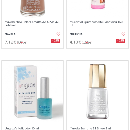
Mavala Mini Color Esmalte de Uñas 478
Mussvital Quitaesmalte Sacetona 150
Safi 5ml
ml
MAVALA
MUSSVITAL
- 21%
- 21%
7,12€
4,13€
9,05€
5,22€
Unglax Vitalizador 10 ml
Mavala Esmalte 38 Silver 5ml