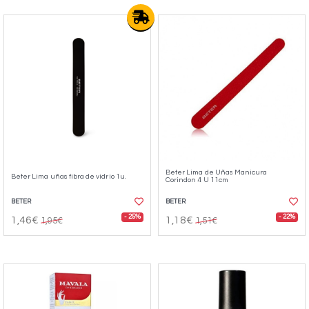
Beter Lima de Uñas Manicura
Beter Lima uñas fibra de vidrio 1u.
Corindon 4 U 11cm
BETER
BETER
- 25%
- 22%
1,46€
1,18€
1,95€
1,51€