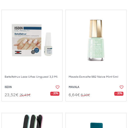
Betalfatrus Laca Uñas Ungueal 3,3 Ml.
Mavala Esmalte 982 Naive Mint 5ml
ISDIN
MAVALA
- 20%
- 20%
23,52€
6,64€
29,43€
8,30€