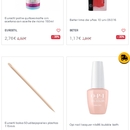
Eurostil pollie quitaesmalte sin
Beter lima de uñas 10 uni. 05016
acetona con aceite de ricino 150ml
EUROSTIL
BETER
- 39%
- 35%
2,76€
1,17€
4,52€
1,80€
Eurostil bolsa 50ud.bajapieles plastico
Opi nail lacquer nls86 bubble bath
115mm