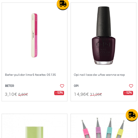
Beter pulidor lima 6 facetas 05135
Opi nail laca de uñas wanna wrap
BETER
OPI
- 53%
- 52%
3,10€
14,96€
6,60€
31,26€