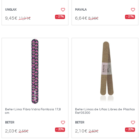
UNGLAX
MAVALA
- 21%
- 21%
9,45€
6,64€
11,91€
8,36€
Beter Lima Fibra Vidrio Fantasia 17,8
Beter Limas de Uñas Libres de Plastico
cm
Ref 05300
BETER
BETER
- 20%
- 20%
2,03€
2,10€
2,55€
2,63€