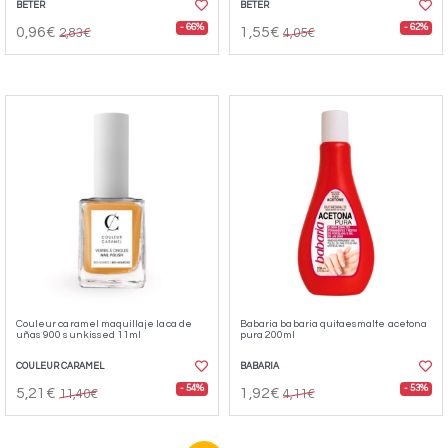
BETER
BETER
- 66%
- 62%
0,96€
1,55€
2,83€
4,05€
Couleur caramel maquillaje laca de
Babaria babaria quitaesmalte acetona
uñas 900 sunkissed 11ml
pura 200ml
COULEUR CARAMEL
BABARIA
- 54%
- 53%
5,21€
1,92€
11,40€
4,11€