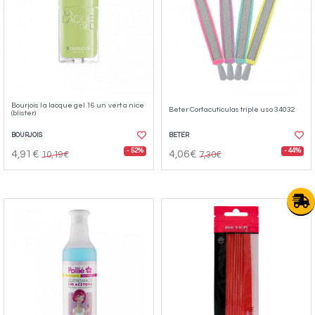
Bourjois la lacque gel 16 un vert a nice
Beter Cortacutículas triple uso 34032
(blister)
BOURJOIS
BETER
- 52%
- 44%
4,91€
4,06€
10,19€
7,30€