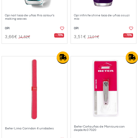
Opi nail laca de uñas this colour's
Opi infinite shine laca de uñas o suzi
making waves
mio
OPI
OPI
- 75%
- 75%
3,66€
3,51€
14,52€
13,91€
Beter Cortauñas de Manicura con
Beter Lima Corindon 4 unidades
depósito 07020