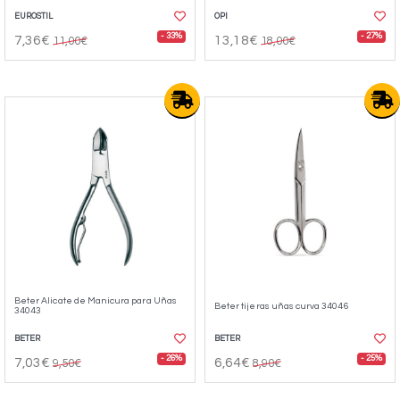
EUROSTIL
OPI
- 33%
- 27%
7,36€
13,18€
11,00€
18,00€
Beter Alicate de Manicura para Uñas
Beter tijeras uñas curva 34046
34043
BETER
BETER
- 26%
- 25%
7,03€
6,64€
9,50€
8,90€