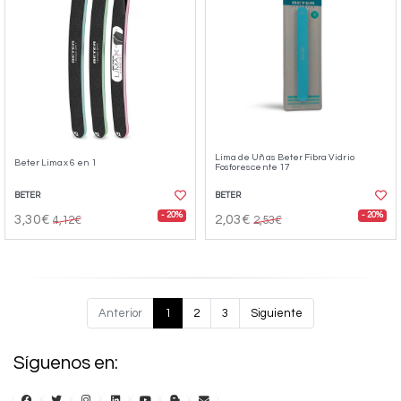
Lima de Uñas Beter Fibra Vidrio
Beter Limax 6 en 1
Fosforescente 17
BETER
BETER
- 20%
- 20%
3,30€
2,03€
4,12€
2,53€
Anterior
1
2
3
Siguiente
Síguenos en: