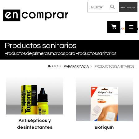
Powered
by
Tra
Productos sanitarios
Productos de primeras marcas para Productos sanitarios
INICIO
PARAFARMACIA
PRODUCTOS SANITARIOS
antisépticos y
desinfectantes
botiquín