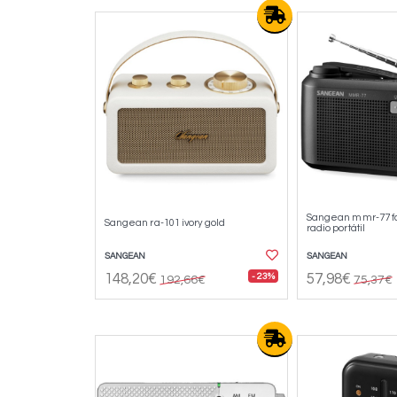
Sangean mmr-77 fcc
Sangean ra-101 ivory gold
radio portátil
SANGEAN
SANGEAN
- 23%
148,20€
57,98€
192,66€
75,37€