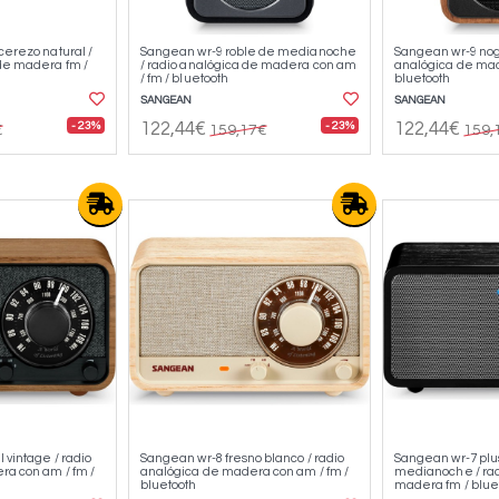
cerezo natural /
Sangean wr-9 roble de medianoche
Sangean wr-9 noga
de madera fm /
/ radio analógica de madera con am
analógica de mad
/ fm / bluetooth
bluetooth
SANGEAN
SANGEAN
- 23%
- 23%
122,44€
122,44€
€
159,17€
159,
 vintage / radio
Sangean wr-8 fresno blanco / radio
Sangean wr-7 plu
a con am / fm /
analógica de madera con am / fm /
medianoche / ra
bluetooth
madera fm / bluet