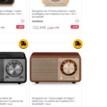
l vintage / radio
Sangean wr-9 fresno blanco / radio
era con am / fm /
analógica de madera con am / fm /
bluetooth
SANGEAN
- 23%
- 23%
122,44€
17€
159,17€
s roble de
Sangean wr-7 plus nogal vintage /
dio con mueble de
radio con mueble de madera fm /
ooth / aux
bluetooth / aux