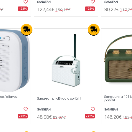
SANGEAN
SANGEAN
- 23%
- 23%
122,44€
90,22€
7€
159,17€
117,2
o / altavoz
Sangean ra-101 for
Sangean pr-d6 radio portátil
o
portátil
SANGEAN
SANGEAN
- 23%
- 23%
48,98€
148,20€
63,67€
192,