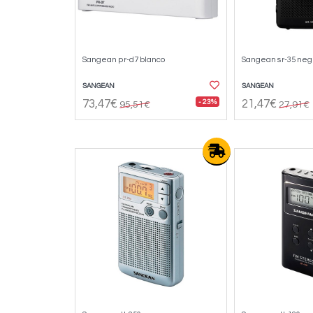
Sangean pr-d7 blanco
Sangean sr-35 neg
SANGEAN
SANGEAN
- 23%
73,47€
21,47€
95,51€
27,91€