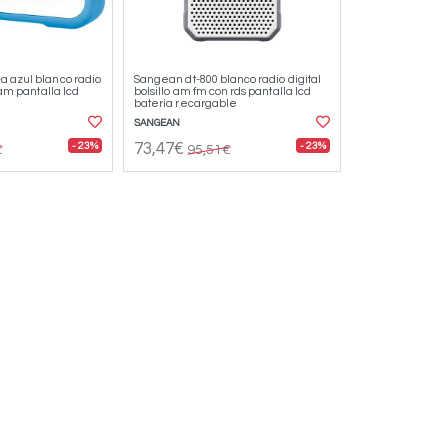
a azul blanco radio
Sangean dt-800 blanco radio digital
 am pantalla lcd
bolsillo am fm con rds pantalla lcd
batería recargable
SANGEAN
- 23%
- 23%
73,47€
€
95,51€