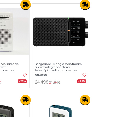
nco/ radio de
Sangean sr-36 negro radio fm/am
tavoz
altavoz integrado antena
uriculares
telescópica salida auriculares
SANGEAN
- 23%
- 23%
24,49€
€
31,84€