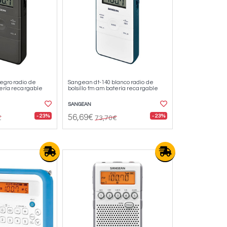
egro radio de
Sangean dt-140 blanco radio de
tería recargable
bolsillo fm am batería recargable
SANGEAN
- 23%
- 23%
56,69€
€
73,70€