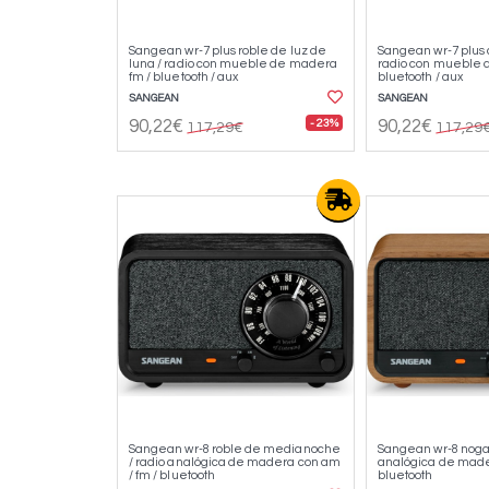
Sangean wr-7 plus roble de luz de
Sangean wr-7 plus 
luna / radio con mueble de madera
radio con mueble 
fm / bluetooth / aux
bluetooth / aux
SANGEAN
SANGEAN
- 23%
90,22€
90,22€
117,29€
117,29
Sangean wr-8 roble de medianoche
Sangean wr-8 nogal
/ radio analógica de madera con am
analógica de mader
/ fm / bluetooth
bluetooth