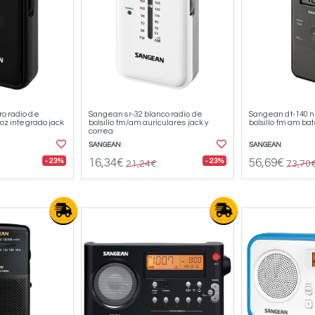
o radio de
Sangean sr-32 blanco radio de
Sangean dt-140 n
voz integrado jack
bolsillo fm/am auriculares jack y
bolsillo fm am ba
correa
SANGEAN
SANGEAN
- 23%
- 23%
16,34€
56,69€
21,24€
73,70