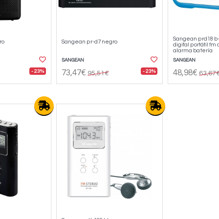
Sangean prd18 b-
ro
Sangean pr-d7 negro
digital portátil fm
alarma batería
SANGEAN
SANGEAN
- 23%
- 23%
73,47€
48,98€
95,51€
63,67