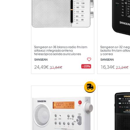
Sangean sr-36 blanco radio fm/am
Sangean sr-32 negr
altavoz integrado antena
bolsillo fm/am alta
telescópica salida auriculares
y correa
SANGEAN
SANGEAN
- 23%
24,49€
16,34€
31,84€
21,24€