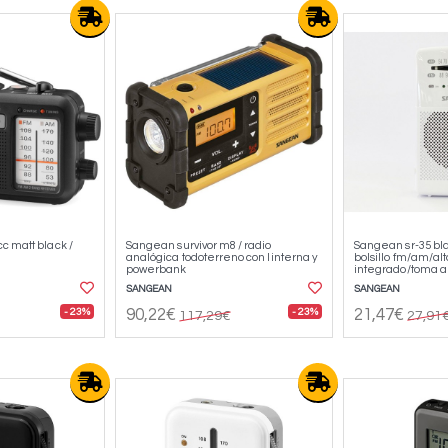
 matt black /
Sangean survivor m8 / radio
Sangean sr-35 bla
analógica todoterreno con linterna y
bolsillo fm/am/al
powerbank
integrado/toma a
SANGEAN
SANGEAN
- 23%
- 23%
90,22€
21,47€
117,29€
27,91