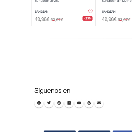
Sangean dt-250
Sangean dt-120 ne
SANGEAN
SANGEAN
- 23%
48,98€
48,98€
63,67€
63,67€
Síguenos en: