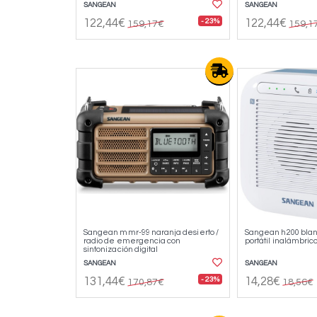
SANGEAN
SANGEAN
- 23%
122,44€
122,44€
159,17€
159,1
Sangean mmr-99 naranja desierto /
Sangean h200 blanc
radio de emergencia con
portátil inalámbric
sintonización digital
SANGEAN
SANGEAN
- 23%
131,44€
14,28€
170,87€
18,56€