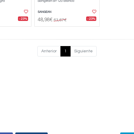
gro
Sangean dt-120 blanco
SANGEAN
- 23%
- 23%
48,98€
63,67€
Anterior
1
Siguiente