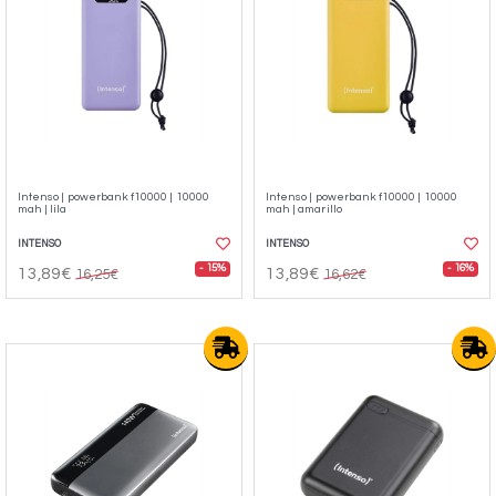
Intenso | powerbank f10000 | 10000
Intenso | powerbank f10000 | 10000
mah | lila
mah | amarillo
INTENSO
INTENSO
- 15%
- 16%
13,89€
13,89€
16,25€
16,62€