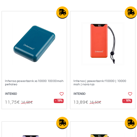
Intenso powerbank xs10000 10000mah
Intenso | powerbank f10000 | 10000
petroleo
mah | naranja
INTENSO
INTENSO
- 19%
- 16%
11,75€
13,89€
14,58€
16,50€