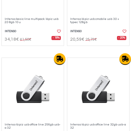
Intenso basic line multipack lápiz usb
Intenso lápiz usb cmobile usb 3.0 +
2.0 8gb 10u
typec 128gb
INTENSO
INTENSO
- 18%
- 20%
34,18€
20,59€
41,50€
25,73€
Intenso lápiz usb office line 256gb usb-
Intenso lápiz usb office line 32gb usb-a
a 3.2
3.2