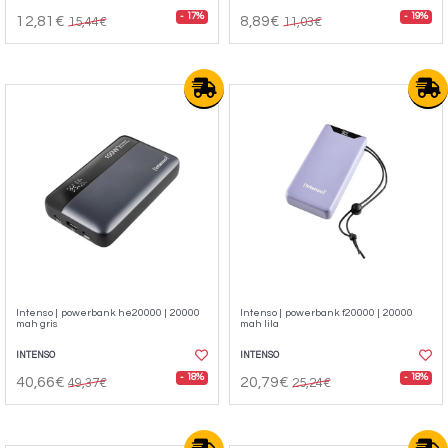
- 17%
- 19%
12,81€
8,89€
15,44€
11,03€
Intenso | powerbank he20000 | 20000
Intenso | powerbank f20000 | 20000
mah gris
mah lila
INTENSO
INTENSO
- 18%
- 18%
40,66€
20,79€
49,37€
25,24€