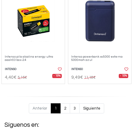
Intenso pila alcalina energy ultra
Intenso powerbank xs5000 externa
aaalr03 box-24
5000mah azul
INTENSO
INTENSO
- 15%
- 15%
4,40€
9,49€
5,15€
11,18€
Anterior
1
2
3
Siguiente
Síguenos en: