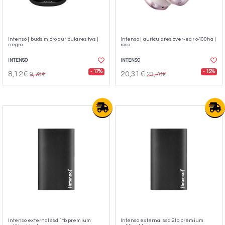
Intenso | buds micro auriculares tws |
Intenso | auriculares over-ear o400ha |
negro
rosa
INTENSO
INTENSO
- 17%
- 15%
8,12€
20,31€
9,78€
23,76€
Intenso external ssd 1tb premium
Intenso external ssd 2tb premium