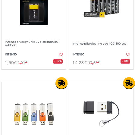
Intenso energy ultra 9v alcalina 6lr61
Intenso pila alcalina aaa lr03 100 pcs
e-block
INTENSO
INTENSO
- 17%
- 19%
1,59€
14,23€
1,91€
17,53€