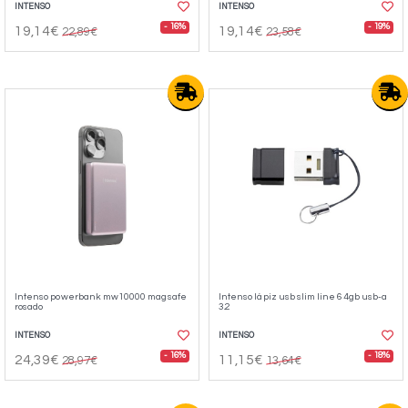
INTENSO
INTENSO
- 16%
- 19%
19,14€
19,14€
22,89€
23,58€
Intenso powerbank mw10000 magsafe
Intenso lápiz usb slim line 64gb usb-a
rosado
3.2
INTENSO
INTENSO
- 16%
- 18%
24,39€
11,15€
28,97€
13,64€