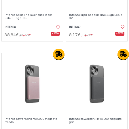
Intenso basic line multipack lápiz
Intenso lápiz usb slim line 32gb usb-a
usb2.0 16gb 10u
3.2
INTENSO
INTENSO
- 20%
- 20%
38,84€
8,17€
48,55€
10,21€
Intenso powerbank mw5000 magsafe
Intenso powerbank mw5000 magsafe
rosado
gris