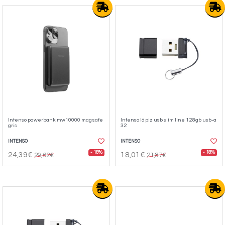
Intenso powerbank mw10000 magsafe
Intenso lápiz usb slim line 128gb usb-a
gris
3.2
INTENSO
INTENSO
- 18%
- 18%
24,39€
18,01€
29,62€
21,87€