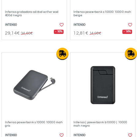
Intenso grabadora cd/dvd writer eod
Intenso powerbank s10000 10000 mah
400d negro
beige
INTENSO
INTENSO
- 16%
- 14%
29,14€
12,81€
34,60€
14,98€
Intenso powerbank s10000 10000 mah
Intenso | powerbank b10000 | 10000
gris
mah negro
INTENSO
INTENSO