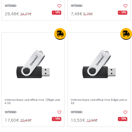
INTENSO
INTENSO
- 14%
- 14%
29,48€
7,49€
34,21€
8,70€
Intenso lápiz usb office line 128gb usb-
Intenso lápiz usb office line 64gb usb-a
a 3.2
3.2
INTENSO
INTENSO
- 14%
- 16%
17,60€
10,53€
20,43€
12,50€