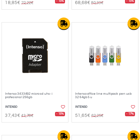
- 15%
- 15%
18,85€
68,68€
22,22€
80,33€
Intenso 3433492 micro sd uhs-i
Intenso office line multipack pen usb
profesional 256gb
3.2 64gb 5u
INTENSO
INTENSO
- 15%
- 17%
37,43€
51,65€
43,78€
62,25€