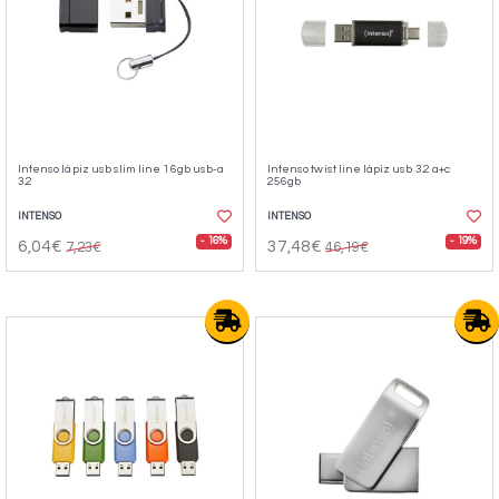
Intenso lápiz usb slim line 16gb usb-a
Intenso twist line lápiz usb 3.2 a+c
3.2
256gb
INTENSO
INTENSO
- 16%
- 19%
6,04€
37,48€
7,23€
46,19€