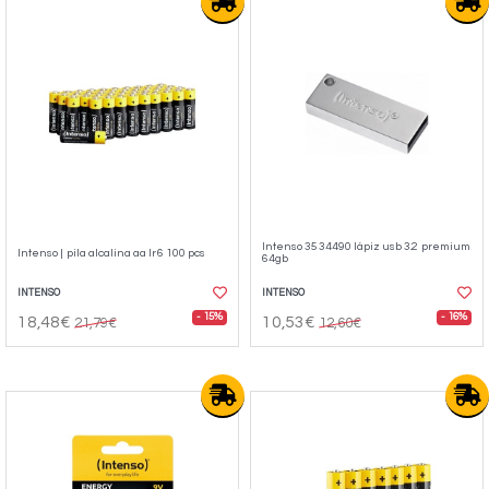
Intenso 3534490 lápiz usb 3.2 premium
Intenso | pila alcalina aa lr6 100 pcs
64gb
INTENSO
INTENSO
- 15%
- 16%
18,48€
10,53€
21,79€
12,60€