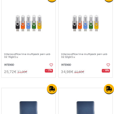
Intenso office line multipack pen usb
Intenso office line multipack pen usb
3.2 16gb 5u
3.2 32gb 5u
INTENSO
INTENSO
- 17%
- 14%
25,72€
34,98€
31,00€
40,60€