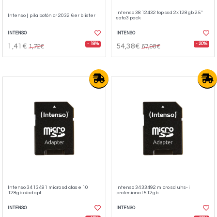
Intenso 3812432 top ssd 2x128gb 2.5"
Intenso | pila botón cr 2032 6er blister
sata3 pack
INTENSO
INTENSO
- 18%
- 20%
1,41€
54,38€
1,72€
67,98€
Intenso 3413491 micro sd clase 10
Intenso 3433492 micro sd uhs-i
128gb c/adapt
profesional 512gb
INTENSO
INTENSO