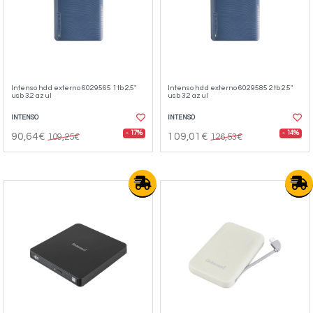
Intenso hdd externo 6029565 1tb 2.5"
Intenso hdd externo 6029585 2tb 2.5"
usb 3.2 azul
usb 3.2 azul
INTENSO
INTENSO
- 17%
- 14%
90,64€
109,01€
109,25€
126,53€