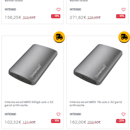
edition black
edition black
INTENSO
INTENSO
- 19%
- 16%
156,25€
271,62€
192,53€
324,98€
Intenso essd tx800 500gb usb-c 3.2
Intenso essd tx800 1tb usb-c 3.2 gen2
gen2 anthracite
anthracite
INTENSO
INTENSO
- 16%
- 20%
102,32€
162,00€
121,50€
202,50€