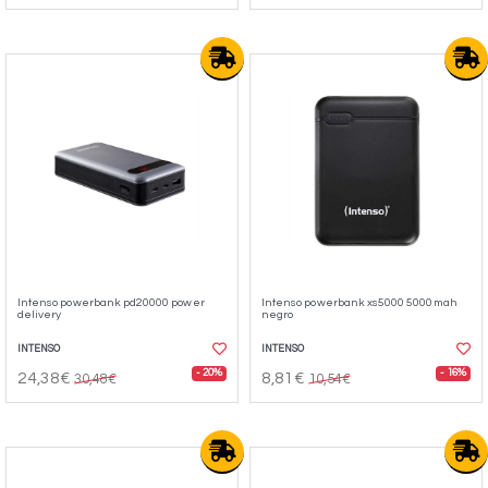
Intenso powerbank pd20000 power
Intenso powerbank xs5000 5000mah
delivery
negro
INTENSO
INTENSO
- 20%
- 16%
24,38€
8,81€
30,48€
10,54€