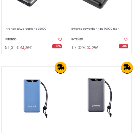
Intenso powerbank he25000
Intenso powerbank pd10000 mah
INTENSO
INTENSO
- 16%
- 20%
51,31€
17,02€
61,39€
21,28€