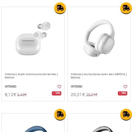
Intenso | buds micro auriculares tws |
Intenso | auriculares over-ear o400ha |
blanco
blanco
INTENSO
INTENSO
- 14%
- 19%
8,12€
20,31€
9,42€
25,21€