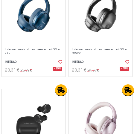
Intenso | auriculares over-ear o400ha |
Intenso | auriculares over-ear o400ha |
azul
negro
INTENSO
INTENSO
- 20%
- 18%
20,31€
20,31€
25,39€
24,67€