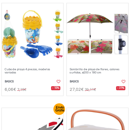
Cubo de playa 4 piezas, modelos
Sombrilla de playa de flores, colores
variados
surtidos, ø200 x 180 cm
BASICS
BASICS
- 15%
- 31%
6,06€
27,02€
7,15€
39,11€
Envío
Gratis