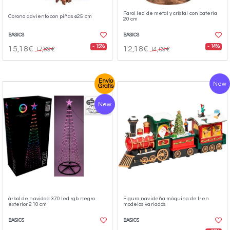
Farol led de metal y cristal con bateria
Corona adviento con piñas ø25 cm
20 cm
BASICS
BASICS
- 15%
- 14%
15,18€
12,18€
17,89€
14,09€
Envío
New
Gratis
New
árbol de navidad 370 led rgb negro
Figura navideña máquina de tren
exterior 210 cm
modelos variados
BASICS
BASICS