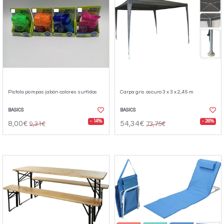
Pistola pompas jabón colores surtidos
Carpa gris oscuro 3 x 3 x 2,45 m
BASICS
BASICS
- 14%
- 26%
8,00€
54,34€
9,31€
73,75€