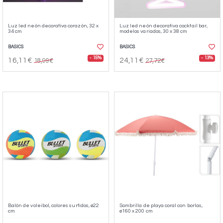
Luz led neón decorativa corazón, 32 x
Luz led neón decorativa cocktail bar,
34 cm
modelos variados, 30 x 38 cm
BASICS
BASICS
- 15%
- 13%
16,11€
24,11€
18,99€
27,72€
Balón de voleibol, colores surtidos, ø22
Sombrilla de playa coral con borlas,
cm
ø160 x 200 cm