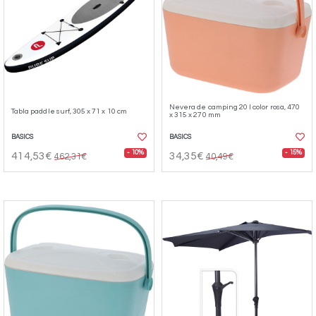
Nevera de camping 20 l color rosa, 470
Tabla paddle surf, 305 x 71 x 10 cm
x 315 x 270 mm
BASICS
BASICS
- 10%
- 15%
414,53€
34,35€
462,31€
40,49€