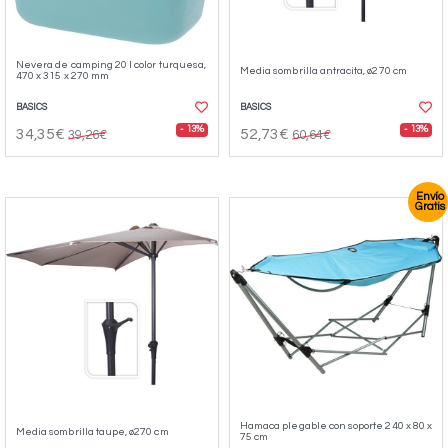
Nevera de camping 20 l color turquesa,
Media sombrilla antracita, ø270 cm
470 x 315 x 270 mm
BASICS
BASICS
- 13%
- 13%
34,35€
52,73€
39,26€
60,64€
Envío
Gratis
Hamaca plegable con soporte 240 x 80 x
Media sombrilla taupe, ø270 cm
75 cm