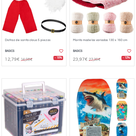
Disfraz de santa claus 5 piezas
Manta modelos variados 130 x 160 cm
BASICS
BASICS
- 15%
- 12%
12,79€
23,97€
14,98€
27,39€