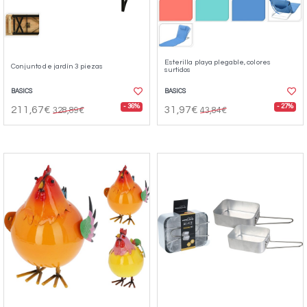
Esterilla playa plegable, colores
Conjunto de jardín 3 piezas
surtidos
BASICS
BASICS
- 36%
- 27%
211,67€
31,97€
328,89€
43,84€