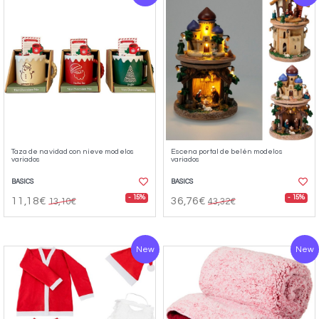
Taza de navidad con nieve modelos
Escena portal de belén modelos
variados
variados
BASICS
BASICS
- 15%
- 15%
11,18€
36,76€
13,10€
43,32€
New
New