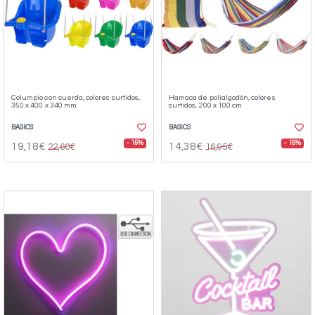
Columpio con cuerda, colores surtidos,
Hamaca de polialgodón, colores
350 x 400 x 340 mm
surtidos, 200 x 100 cm
BASICS
BASICS
- 15%
- 15%
19,18€
14,38€
22,60€
16,95€