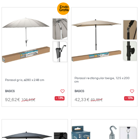
Envío
Gratis
Parasol rectangular beige, 125 x 200
Parasol gris, ø280 x 248 cm
cm
BASICS
BASICS
- 13%
- 15%
92,62€
42,33€
106,46€
49,59€