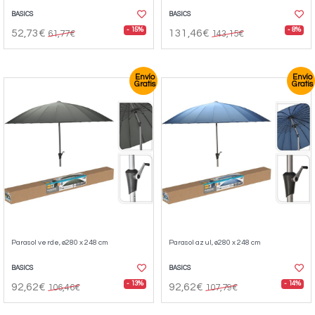
BASICS
BASICS
- 15%
- 8%
52,73€
131,46€
61,77€
143,15€
Envío
Envío
Gratis
Gratis
Parasol verde, ø280 x 248 cm
Parasol azul, ø280 x 248 cm
BASICS
BASICS
- 13%
- 14%
92,62€
92,62€
106,46€
107,79€