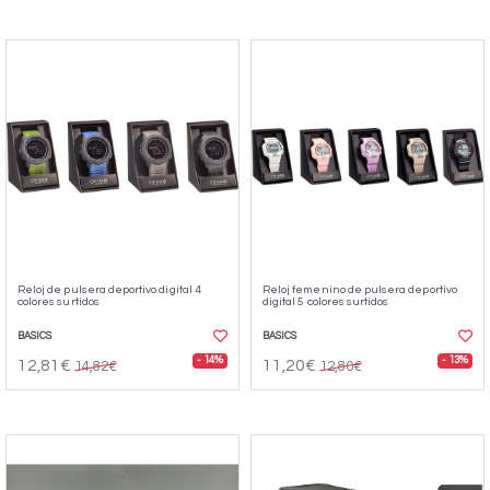
Reloj de pulsera deportivo digital 4
Reloj femenino de pulsera deportivo
colores surtidos
digital 5 colores surtidos
BASICS
BASICS
- 14%
- 13%
12,81€
11,20€
14,82€
12,80€