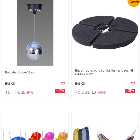
Gratis
Base negra para sombrilla 4 piezas, 48
Bola de disco ø15 cm
x 48 x 7,5 cm
BASICS
BASICS
- 14%
- 26%
16,11€
75,68€
18,64€
101,70€