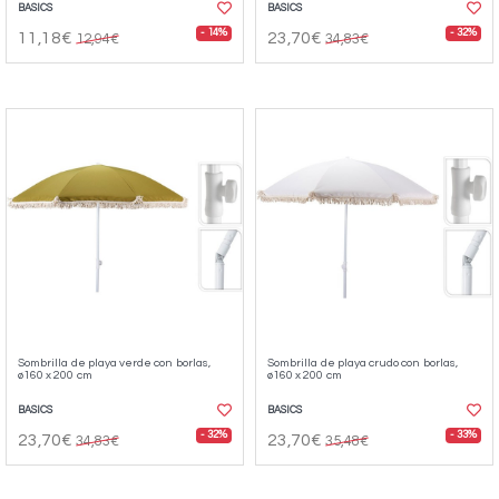
BASICS
BASICS
- 14%
- 32%
11,18€
23,70€
12,94€
34,83€
Sombrilla de playa verde con borlas,
Sombrilla de playa crudo con borlas,
ø160 x 200 cm
ø160 x 200 cm
BASICS
BASICS
- 32%
- 33%
23,70€
23,70€
34,83€
35,48€