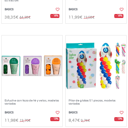
50 x 80 cm
BASICS
BASICS
- 14%
- 14%
38,35€
11,99€
44,38€
13,98€
Estuche con taza de té y velas, modelos
Pilar de globos 51 piezas, modelos
variados
variados
BASICS
BASICS
- 13%
- 13%
11,98€
8,47€
13,70€
9,74€