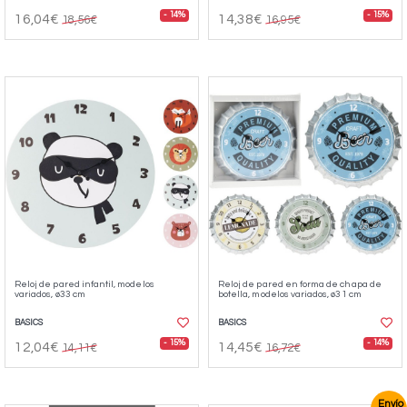
- 14%
- 15%
16,04€
14,38€
18,56€
16,95€
Reloj de pared infantil, modelos
Reloj de pared en forma de chapa de
variados, ø33 cm
botella, modelos variados, ø31 cm
BASICS
BASICS
- 15%
- 14%
12,04€
14,45€
14,11€
16,72€
Envío