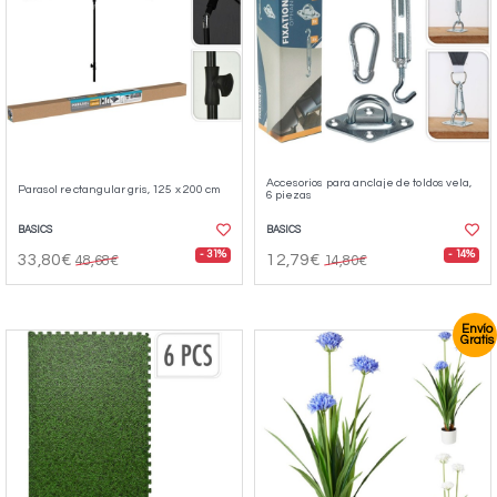
Accesorios para anclaje de toldos vela,
Parasol rectangular gris, 125 x 200 cm
6 piezas
BASICS
BASICS
- 31%
- 14%
33,80€
12,79€
48,68€
14,80€
Envío
Gratis