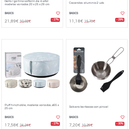
Gallo / gallina saltarín de metal
Cacerolas aluminio 2 uds
modelos variados 20 x 25 x 29 cm
BASICS
BASICS
- 27%
- 29%
21,89€
11,18€
30,02€
15,73€
Puff hinchable, modelos variados, ø55 x
Salsera barbacoa con pincel
25 cm
BASICS
BASICS
- 27%
- 30%
17,58€
7,20€
24,24€
10,29€