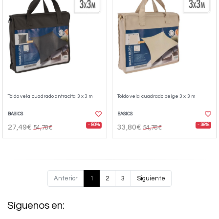
Toldo vela cuadrado antracita 3 x 3 m
Toldo vela cuadrado beige 3 x 3 m
BASICS
BASICS
- 50%
- 38%
27,49€
33,80€
54,78€
54,78€
Anterior
1
2
3
Siguiente
Síguenos en: