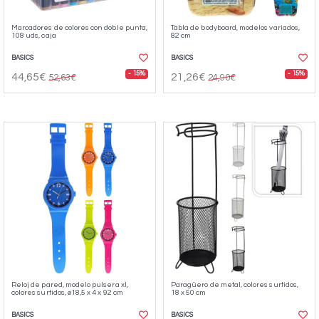
Marcadores de colores con doble punta,
Tabla de bodyboard, modelos variados,
108 uds, caja
82 cm
BASICS
BASICS
- 15%
- 15%
44,65€
21,26€
52,63€
24,90€
Reloj de pared, modelo pulsera xl,
Paragüero de metal, colores surtidos,
colores surtidos, ø18,5 x 4 x 92 cm
18 x 50 cm
BASICS
BASICS