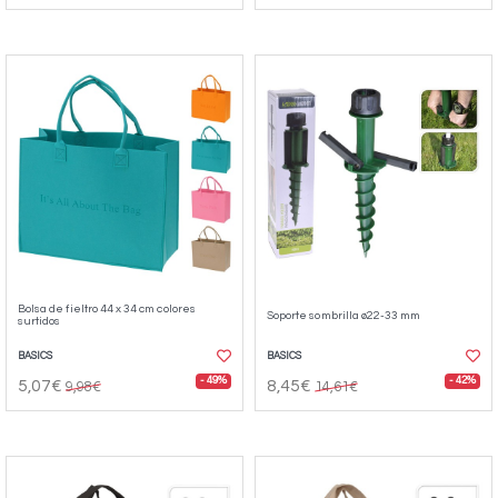
Bolsa de fieltro 44 x 34 cm colores
Soporte sombrilla ø22-33 mm
surtidos
BASICS
BASICS
- 49%
- 42%
5,07€
8,45€
9,98€
14,61€