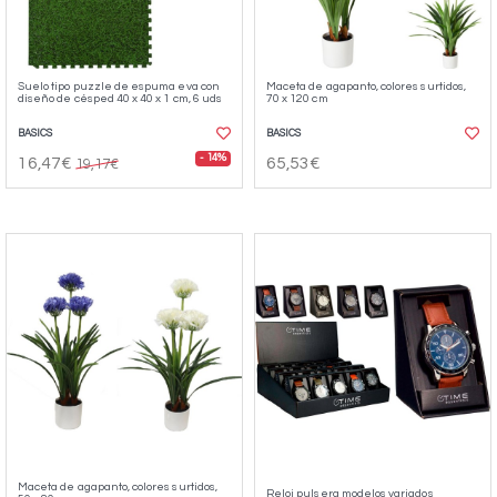
Suelo tipo puzzle de espuma eva con
Maceta de agapanto, colores surtidos,
diseño de césped 40 x 40 x 1 cm, 6 uds
70 x 120 cm
BASICS
BASICS
- 14%
16,47€
65,53€
19,17€
Maceta de agapanto, colores surtidos,
Reloj pulsera modelos variados